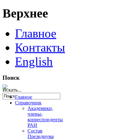
Верхнее
Главное
Контакты
English
Поиск
Искать...
Главное
Справочник
Академики,
члены-
корреспонденты
РАН
Состав
Президиума