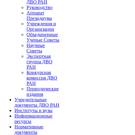
ДВО РАН
Руководство
Аппарат
Президиума
Учреждения и
Организации
Объединенные
Ученые Советы
Научные
Советы
Экспертная
группа ДВО
РАН
Конкурсная
комиссия ДВО
РАН
Периодические
издания
Учредительные
документы ДВО РАН
Институты и вузы
Информационные
ресурсы
Нормативные
документы