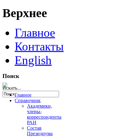
Верхнее
Главное
Контакты
English
Поиск
Искать...
Главное
Справочник
Академики,
члены-
корреспонденты
РАН
Состав
Президиума