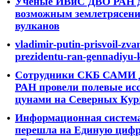
Ученые ИВиС ДВО РАН д
возможным землетрясени
вулканов
vladimir-putin-prisvoil-zva
prezidentu-ran-gennadiyu-
Сотрудники СКБ САМИ 
РАН провели полевые исс
цунами на Северных Кур
Информационная система
перешла на Единую циф