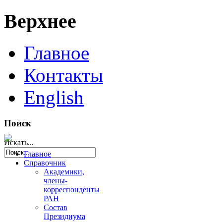
Верхнее
Главное
Контакты
English
Поиск
Искать...
Главное
Справочник
Академики,
члены-
корреспонденты
РАН
Состав
Президиума