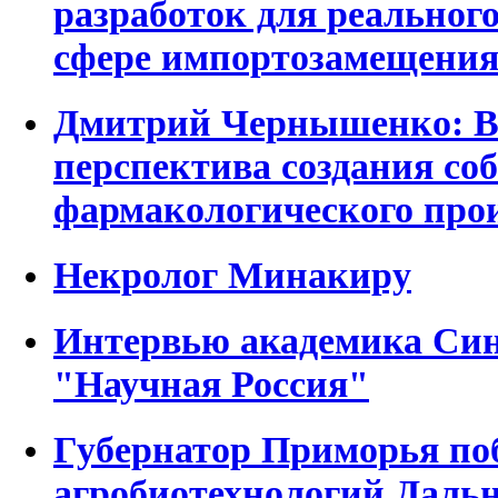
разработок для реальног
сфере импортозамещени
Дмитрий Чернышенко: В
перспектива создания со
фармакологического про
Некролог Минакиру
Интервью академика Син
"Научная Россия"
Губернатор Приморья по
агробиотехнологий Дальн