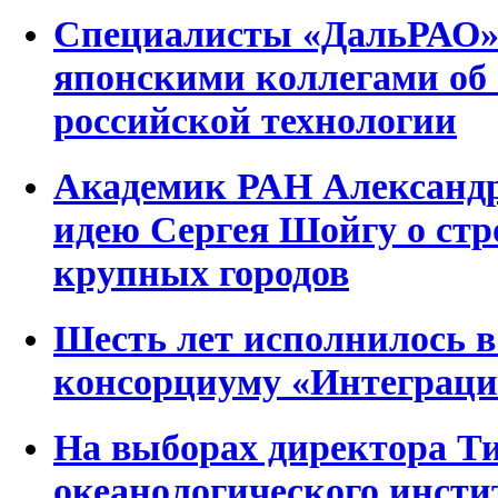
Специалисты «ДальРАО» 
японскими коллегами об
российской технологии
Академик РАН Александр
идею Сергея Шойгу о стр
крупных городов
Шесть лет исполнилось в
консорциуму «Интеграци
На выборах директора Т
океанологического инсти