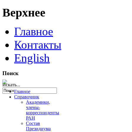
Верхнее
Главное
Контакты
English
Поиск
Искать...
Главное
Справочник
Академики,
члены-
корреспонденты
РАН
Состав
Президиума