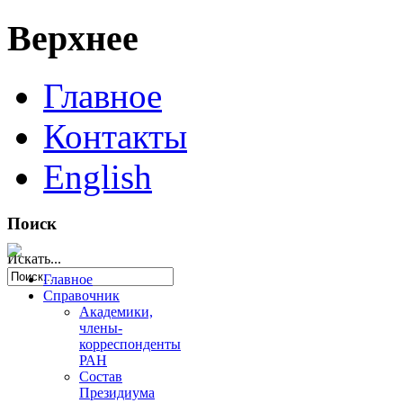
Верхнее
Главное
Контакты
English
Поиск
Искать...
Главное
Справочник
Академики,
члены-
корреспонденты
РАН
Состав
Президиума