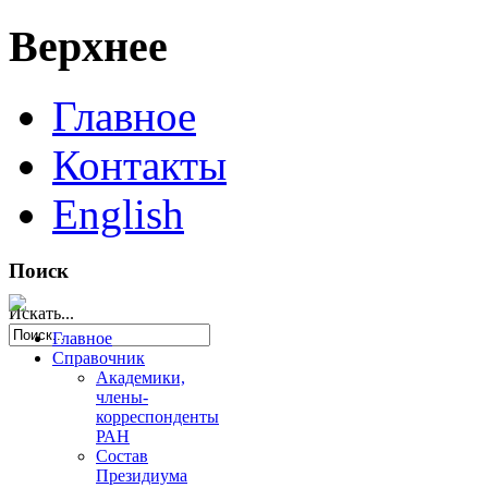
Верхнее
Главное
Контакты
English
Поиск
Искать...
Главное
Справочник
Академики,
члены-
корреспонденты
РАН
Состав
Президиума