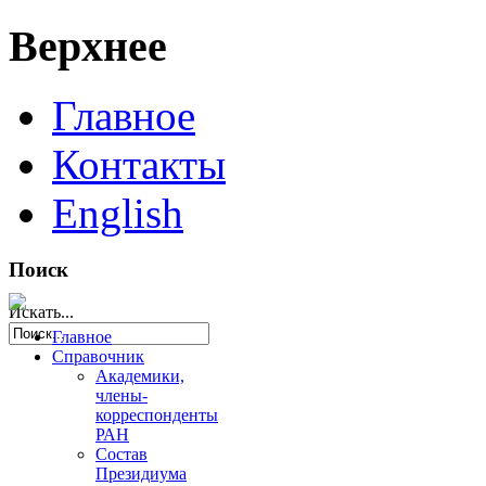
Верхнее
Главное
Контакты
English
Поиск
Искать...
Главное
Справочник
Академики,
члены-
корреспонденты
РАН
Состав
Президиума