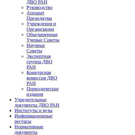
ДВО РАН
Руководство
Аппарат
Президиума
Учреждения и
Организации
Объединенные
Ученые Советы
Научные
Советы
Экспертная
группа ДВО
РАН
Конкурсная
комиссия ДВО
РАН
Периодические
издания
Учредительные
документы ДВО РАН
Институты и вузы
Информационные
ресурсы
Нормативные
документы