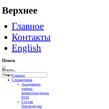
Верхнее
Главное
Контакты
English
Поиск
Искать...
Главное
Справочник
Академики,
члены-
корреспонденты
РАН
Состав
Президиума