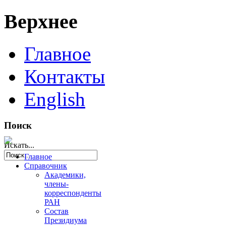
Верхнее
Главное
Контакты
English
Поиск
Искать...
Главное
Справочник
Академики,
члены-
корреспонденты
РАН
Состав
Президиума