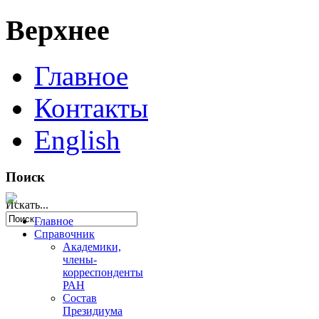
Верхнее
Главное
Контакты
English
Поиск
Искать...
Главное
Справочник
Академики,
члены-
корреспонденты
РАН
Состав
Президиума