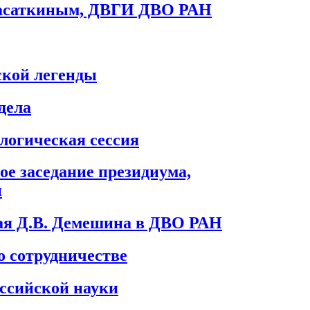
Касаткиным, ДВГИ ДВО РАН
ской легенды
дела
логическая сессия
е заседание президиума,
и
рая Д.В. Демешина в ДВО РАН
 сотрудничестве
ссийской науки