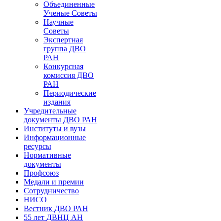
Объединенные
Ученые Советы
Научные
Советы
Экспертная
группа ДВО
РАН
Конкурсная
комиссия ДВО
РАН
Периодические
издания
Учредительные
документы ДВО РАН
Институты и вузы
Информационные
ресурсы
Нормативные
документы
Профсоюз
Медали и премии
Сотрудничество
НИСО
Вестник ДВО РАН
55 лет ДВНЦ АН