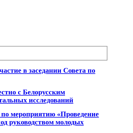
астие в заседании Совета по
естно с Белорусским
тальных исследований
 по мероприятию «Проведение
од руководством молодых