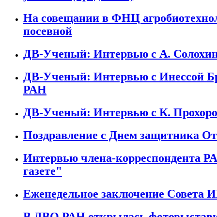
На совещании в ФНЦ агробиотехнол
посевной
ДВ-Ученый: Интервью с А. Солох
ДВ-Ученый: Интервью с Инессой 
РАН
ДВ-Ученый: Интервью с К. Прохо
Поздравление с Днем защитника Оте
Интервью члена-корреспондента РА
газете"
Еженедельное заключение Совета ИВ
В ДВО РАН открылась фотовыставк