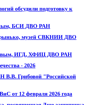
огий обсудили подготовку к
иным, БСИ ДВО РАН
Брынько, музей СВКНИИ ДВО
ровым, ИГД, ХФИЦ ДВО РАН
чества - 2026
Н В.В. Грибовой "Российской
иС от 12 февраля 2026 года
а, посвященная Дню защитника