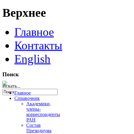
Верхнее
Главное
Контакты
English
Поиск
Искать...
Главное
Справочник
Академики,
члены-
корреспонденты
РАН
Состав
Президиума