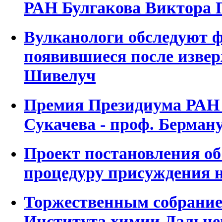
РАН Булгакова Виктора 
Вулканологи обследуют 
появившиеся после изве
Шивелуч
Премия Президиума РАН 
Сукачева - проф. Берман
Проект постановления об
процедуру присуждения 
Торжественным собрание
Института химии Дальне