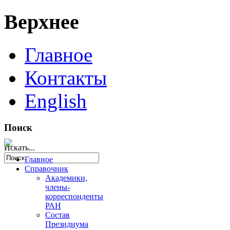
Верхнее
Главное
Контакты
English
Поиск
Искать...
Главное
Справочник
Академики,
члены-
корреспонденты
РАН
Состав
Президиума