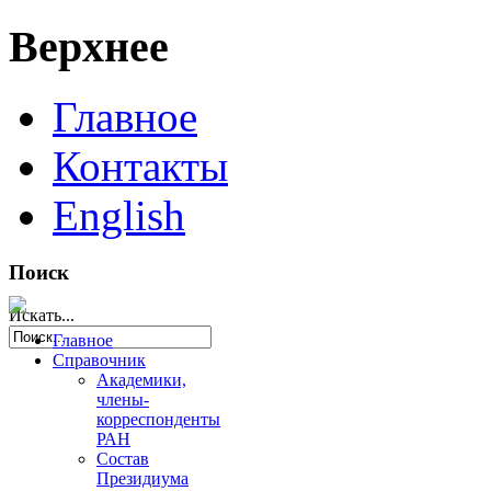
Верхнее
Главное
Контакты
English
Поиск
Искать...
Главное
Справочник
Академики,
члены-
корреспонденты
РАН
Состав
Президиума