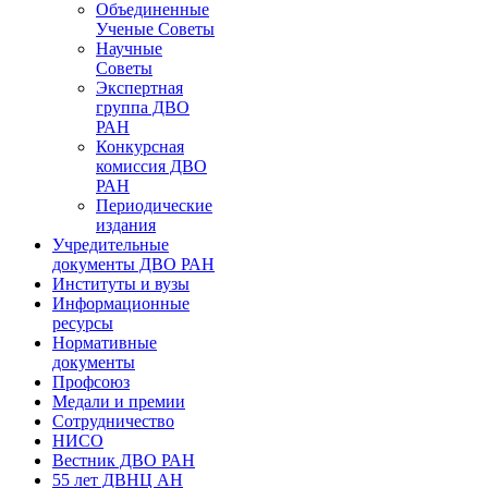
Объединенные
Ученые Советы
Научные
Советы
Экспертная
группа ДВО
РАН
Конкурсная
комиссия ДВО
РАН
Периодические
издания
Учредительные
документы ДВО РАН
Институты и вузы
Информационные
ресурсы
Нормативные
документы
Профсоюз
Медали и премии
Сотрудничество
НИСО
Вестник ДВО РАН
55 лет ДВНЦ АН