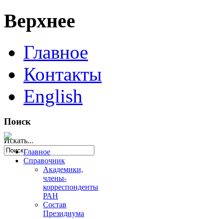
Верхнее
Главное
Контакты
English
Поиск
Искать...
Главное
Справочник
Академики,
члены-
корреспонденты
РАН
Состав
Президиума