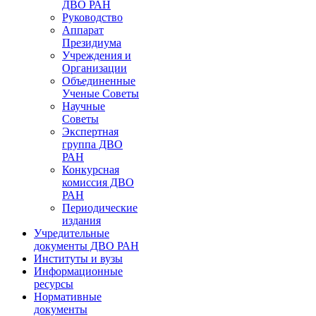
ДВО РАН
Руководство
Аппарат
Президиума
Учреждения и
Организации
Объединенные
Ученые Советы
Научные
Советы
Экспертная
группа ДВО
РАН
Конкурсная
комиссия ДВО
РАН
Периодические
издания
Учредительные
документы ДВО РАН
Институты и вузы
Информационные
ресурсы
Нормативные
документы