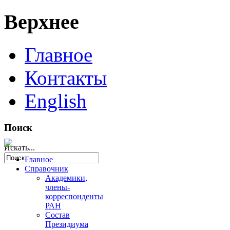
Верхнее
Главное
Контакты
English
Поиск
Искать...
Главное
Справочник
Академики,
члены-
корреспонденты
РАН
Состав
Президиума