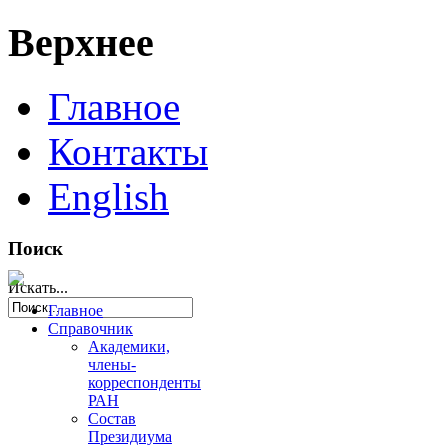
Верхнее
Главное
Контакты
English
Поиск
Искать...
Главное
Справочник
Академики,
члены-
корреспонденты
РАН
Состав
Президиума