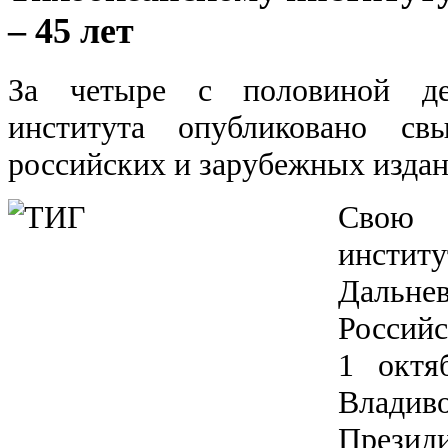
– 45 лет
За четыре с половиной дес
института опубликовано с
российских и зарубежных издан
Свою и
инст
Дальне
Российс
1 октя
Владив
Прези