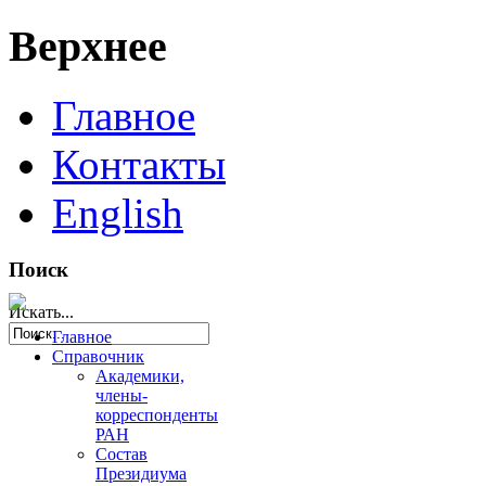
Верхнее
Главное
Контакты
English
Поиск
Искать...
Главное
Справочник
Академики,
члены-
корреспонденты
РАН
Состав
Президиума