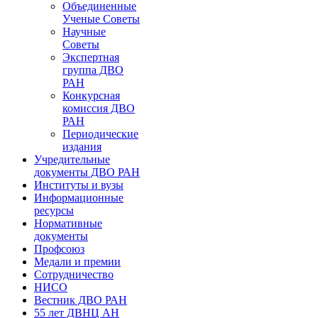
Объединенные
Ученые Советы
Научные
Советы
Экспертная
группа ДВО
РАН
Конкурсная
комиссия ДВО
РАН
Периодические
издания
Учредительные
документы ДВО РАН
Институты и вузы
Информационные
ресурсы
Нормативные
документы
Профсоюз
Медали и премии
Сотрудничество
НИСО
Вестник ДВО РАН
55 лет ДВНЦ АН