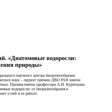
й. «Диатомовые водоросли:
нения природы»
рального научного центра биоразнообразия
еских наук – лауреат премии ДВО РАН имени
ёных. Премия имени профессора А.И. Куренцова
мовые водоросли: от биоразнообразия к
ет о ней и ее работе.