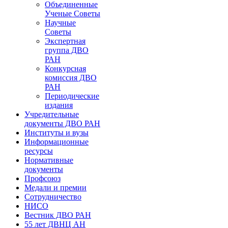
Объединенные
Ученые Советы
Научные
Советы
Экспертная
группа ДВО
РАН
Конкурсная
комиссия ДВО
РАН
Периодические
издания
Учредительные
документы ДВО РАН
Институты и вузы
Информационные
ресурсы
Нормативные
документы
Профсоюз
Медали и премии
Сотрудничество
НИСО
Вестник ДВО РАН
55 лет ДВНЦ АН