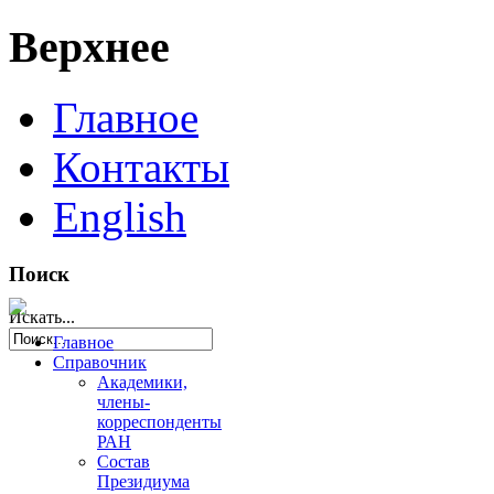
Верхнее
Главное
Контакты
English
Поиск
Искать...
Главное
Справочник
Академики,
члены-
корреспонденты
РАН
Состав
Президиума