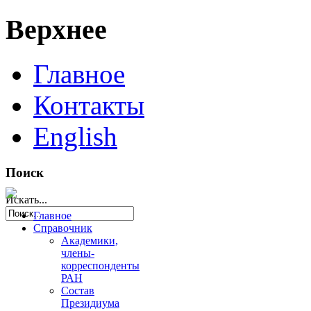
Верхнее
Главное
Контакты
English
Поиск
Искать...
Главное
Справочник
Академики,
члены-
корреспонденты
РАН
Состав
Президиума