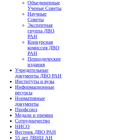
Объединенные
Ученые Советы
Научные
Советы
Экспертная
группа ДВО
РАН
Конкурсная
комиссия ДВО
РАН
Периодические
издания
Учредительные
документы ДВО РАН
Институты и вузы
Информационные
ресурсы
Нормативные
документы
Профсоюз
Медали и премии
Сотрудничество
НИСО
Вестник ДВО РАН
55 лет ДВНЦ АН