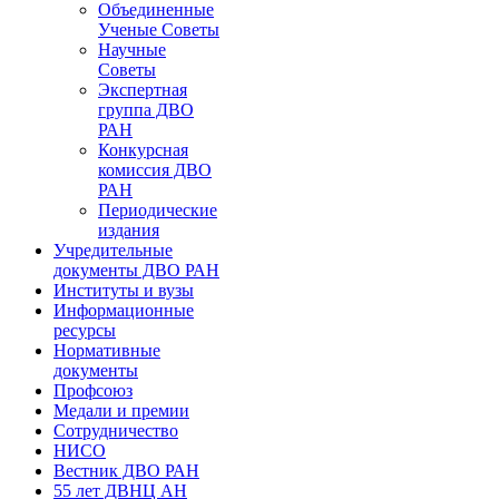
Объединенные
Ученые Советы
Научные
Советы
Экспертная
группа ДВО
РАН
Конкурсная
комиссия ДВО
РАН
Периодические
издания
Учредительные
документы ДВО РАН
Институты и вузы
Информационные
ресурсы
Нормативные
документы
Профсоюз
Медали и премии
Сотрудничество
НИСО
Вестник ДВО РАН
55 лет ДВНЦ АН