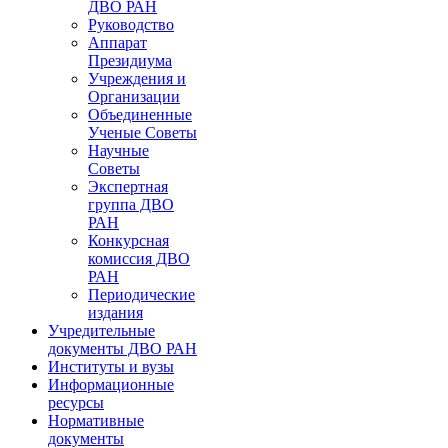
ДВО РАН
Руководство
Аппарат
Президиума
Учреждения и
Организации
Объединенные
Ученые Советы
Научные
Советы
Экспертная
группа ДВО
РАН
Конкурсная
комиссия ДВО
РАН
Периодические
издания
Учредительные
документы ДВО РАН
Институты и вузы
Информационные
ресурсы
Нормативные
документы