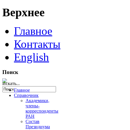
Верхнее
Главное
Контакты
English
Поиск
Искать...
Главное
Справочник
Академики,
члены-
корреспонденты
РАН
Состав
Президиума