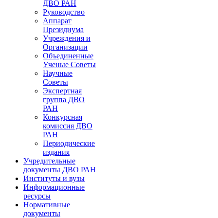
ДВО РАН
Руководство
Аппарат
Президиума
Учреждения и
Организации
Объединенные
Ученые Советы
Научные
Советы
Экспертная
группа ДВО
РАН
Конкурсная
комиссия ДВО
РАН
Периодические
издания
Учредительные
документы ДВО РАН
Институты и вузы
Информационные
ресурсы
Нормативные
документы