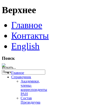
Верхнее
Главное
Контакты
English
Поиск
Искать...
Главное
Справочник
Академики,
члены-
корреспонденты
РАН
Состав
Президиума