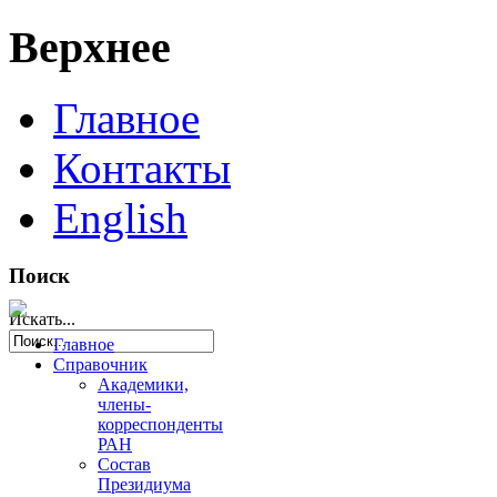
Верхнее
Главное
Контакты
English
Поиск
Искать...
Главное
Справочник
Академики,
члены-
корреспонденты
РАН
Состав
Президиума