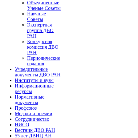
Объединенные
Ученые Советы
Научные
Советы
Экспертная
группа ДВО
РАН
Конкурсная
комиссия ДВО
РАН
Периодические
издания
Учредительные
документы ДВО РАН
Институты и вузы
Информационные
ресурсы
Нормативные
документы
Профсоюз
Медали и премии
Сотрудничество
НИСО
Вестник ДВО РАН
55 лет ДВНЦ АН