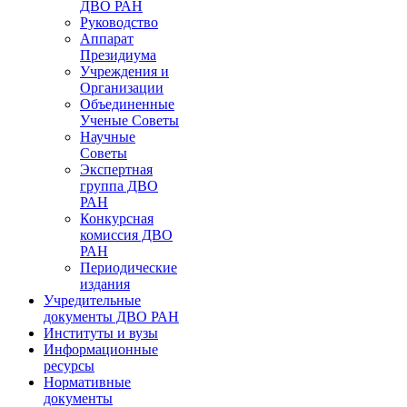
ДВО РАН
Руководство
Аппарат
Президиума
Учреждения и
Организации
Объединенные
Ученые Советы
Научные
Советы
Экспертная
группа ДВО
РАН
Конкурсная
комиссия ДВО
РАН
Периодические
издания
Учредительные
документы ДВО РАН
Институты и вузы
Информационные
ресурсы
Нормативные
документы