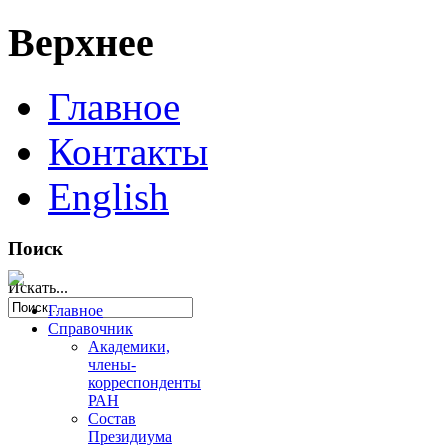
Верхнее
Главное
Контакты
English
Поиск
Искать...
Главное
Справочник
Академики,
члены-
корреспонденты
РАН
Состав
Президиума