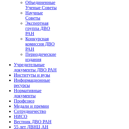
Объединенные
Ученые Советы
Научные
Советы
Экспертная
группа ДВО
РАН
Конкурсная
комиссия ДВО
РАН
Периодические
издания
Учредительные
документы ДВО РАН
Институты и вузы
Информационные
ресурсы
Нормативные
документы
Профсоюз
Медали и премии
Сотрудничество
НИСО
Вестник ДВО РАН
55 лет ДВНЦ АН