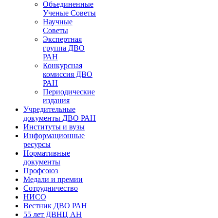
Объединенные
Ученые Советы
Научные
Советы
Экспертная
группа ДВО
РАН
Конкурсная
комиссия ДВО
РАН
Периодические
издания
Учредительные
документы ДВО РАН
Институты и вузы
Информационные
ресурсы
Нормативные
документы
Профсоюз
Медали и премии
Сотрудничество
НИСО
Вестник ДВО РАН
55 лет ДВНЦ АН