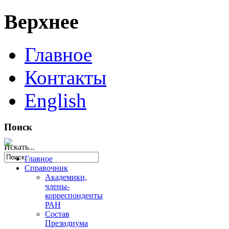
Верхнее
Главное
Контакты
English
Поиск
Искать...
Главное
Справочник
Академики,
члены-
корреспонденты
РАН
Состав
Президиума