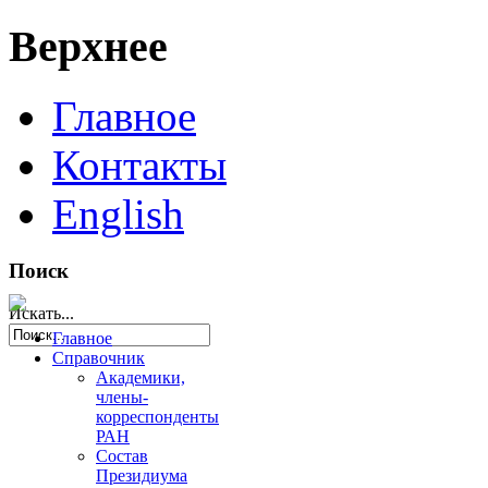
Верхнее
Главное
Контакты
English
Поиск
Искать...
Главное
Справочник
Академики,
члены-
корреспонденты
РАН
Состав
Президиума