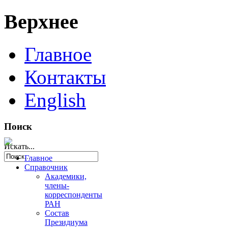
Верхнее
Главное
Контакты
English
Поиск
Искать...
Главное
Справочник
Академики,
члены-
корреспонденты
РАН
Состав
Президиума