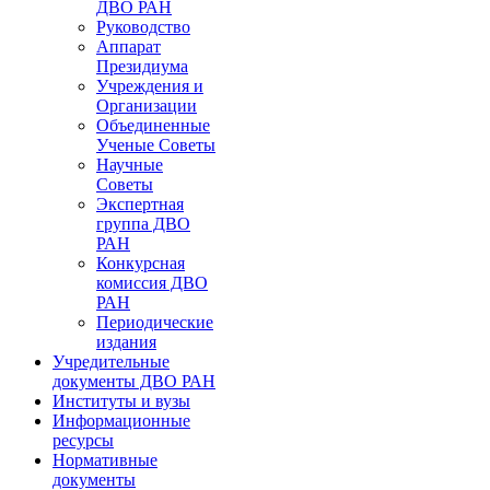
ДВО РАН
Руководство
Аппарат
Президиума
Учреждения и
Организации
Объединенные
Ученые Советы
Научные
Советы
Экспертная
группа ДВО
РАН
Конкурсная
комиссия ДВО
РАН
Периодические
издания
Учредительные
документы ДВО РАН
Институты и вузы
Информационные
ресурсы
Нормативные
документы