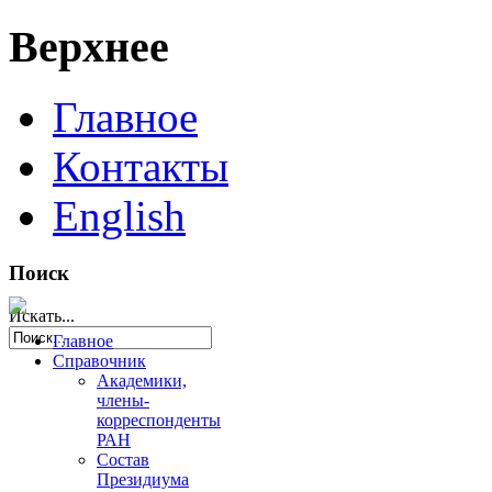
Верхнее
Главное
Контакты
English
Поиск
Искать...
Главное
Справочник
Академики,
члены-
корреспонденты
РАН
Состав
Президиума