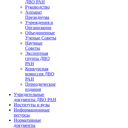
ДВО РАН
Руководство
Аппарат
Президиума
Учреждения и
Организации
Объединенные
Ученые Советы
Научные
Советы
Экспертная
группа ДВО
РАН
Конкурсная
комиссия ДВО
РАН
Периодические
издания
Учредительные
документы ДВО РАН
Институты и вузы
Информационные
ресурсы
Нормативные
документы