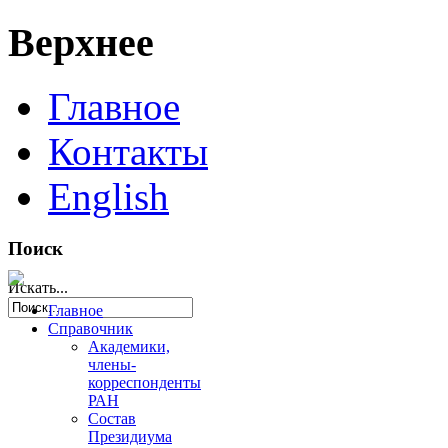
Верхнее
Главное
Контакты
English
Поиск
Искать...
Главное
Справочник
Академики,
члены-
корреспонденты
РАН
Состав
Президиума