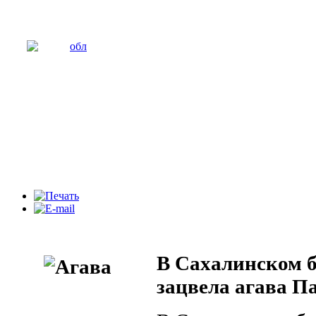
В Cахалинском б
зацвела агава П