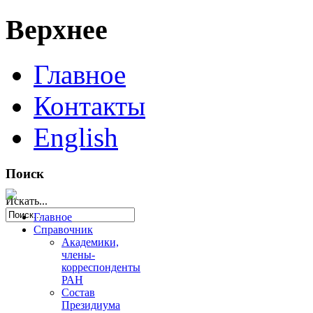
Верхнее
Главное
Контакты
English
Поиск
Искать...
Главное
Справочник
Академики,
члены-
корреспонденты
РАН
Состав
Президиума