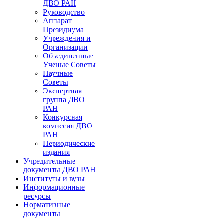
ДВО РАН
Руководство
Аппарат
Президиума
Учреждения и
Организации
Объединенные
Ученые Советы
Научные
Советы
Экспертная
группа ДВО
РАН
Конкурсная
комиссия ДВО
РАН
Периодические
издания
Учредительные
документы ДВО РАН
Институты и вузы
Информационные
ресурсы
Нормативные
документы