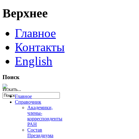
Верхнее
Главное
Контакты
English
Поиск
Искать...
Главное
Справочник
Академики,
члены-
корреспонденты
РАН
Состав
Президиума