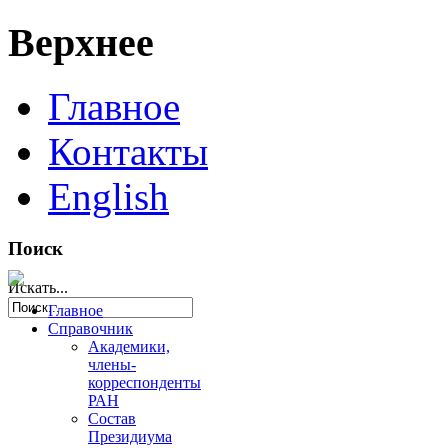
Верхнее
Главное
Контакты
English
Поиск
Искать...
Главное
Справочник
Академики,
члены-
корреспонденты
РАН
Состав
Президиума