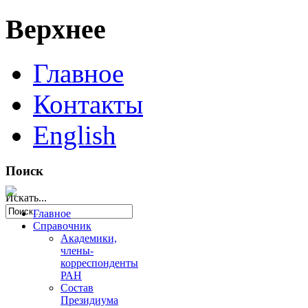
Верхнее
Главное
Контакты
English
Поиск
Искать...
Главное
Справочник
Академики,
члены-
корреспонденты
РАН
Состав
Президиума