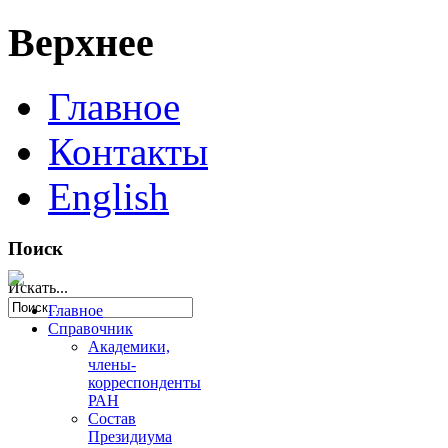
Верхнее
Главное
Контакты
English
Поиск
Искать...
Главное
Справочник
Академики,
члены-
корреспонденты
РАН
Состав
Президиума