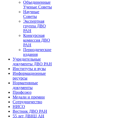
Объединенные
Ученые Советы
Научные
Советы
Экспертная
группа ДВО
РАН
Конкурсная
комиссия ДВО
РАН
Периодические
издания
Учредительные
документы ДВО РАН
Институты и вузы
Информационные
ресурсы
Нормативные
документы
Профсоюз
Медали и премии
Сотрудничество
НИСО
Вестник ДВО РАН
55 лет ДВНЦ АН