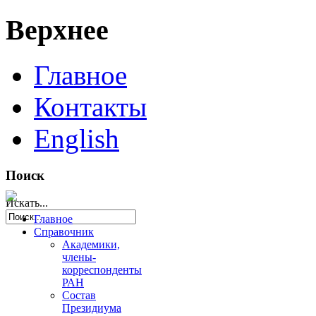
Верхнее
Главное
Контакты
English
Поиск
Искать...
Главное
Справочник
Академики,
члены-
корреспонденты
РАН
Состав
Президиума