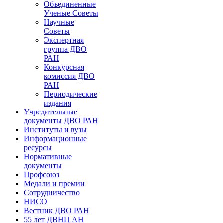
Объединенные
Ученые Советы
Научные
Советы
Экспертная
группа ДВО
РАН
Конкурсная
комиссия ДВО
РАН
Периодические
издания
Учредительные
документы ДВО РАН
Институты и вузы
Информационные
ресурсы
Нормативные
документы
Профсоюз
Медали и премии
Сотрудничество
НИСО
Вестник ДВО РАН
55 лет ДВНЦ АН