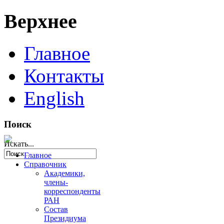
Верхнее
Главное
Контакты
English
Поиск
Искать...
Главное
Справочник
Академики,
члены-
корреспонденты
РАН
Состав
Президиума