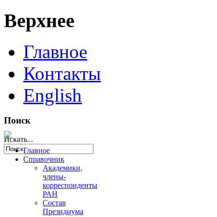
Верхнее
Главное
Контакты
English
Поиск
Искать...
Главное
Справочник
Академики,
члены-
корреспонденты
РАН
Состав
Президиума