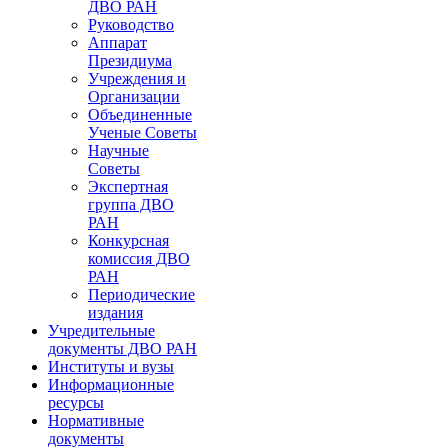
ДВО РАН
Руководство
Аппарат
Президиума
Учреждения и
Организации
Объединенные
Ученые Советы
Научные
Советы
Экспертная
группа ДВО
РАН
Конкурсная
комиссия ДВО
РАН
Периодические
издания
Учредительные
документы ДВО РАН
Институты и вузы
Информационные
ресурсы
Нормативные
документы