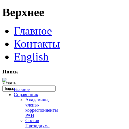
Верхнее
Главное
Контакты
English
Поиск
Искать...
Главное
Справочник
Академики,
члены-
корреспонденты
РАН
Состав
Президиума