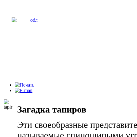
Загадка тапиров
Эти своеобразные представит
называемые спиношипыми угр