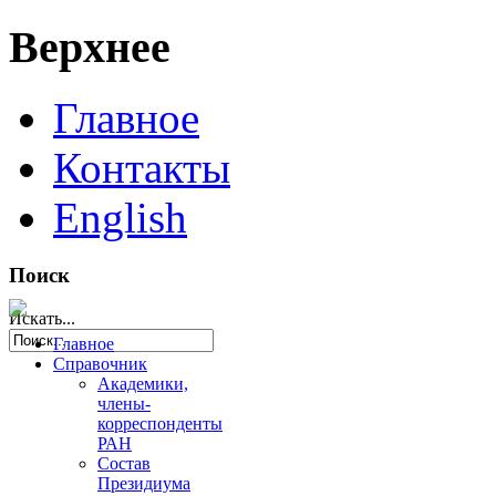
Верхнее
Главное
Контакты
English
Поиск
Искать...
Главное
Справочник
Академики,
члены-
корреспонденты
РАН
Состав
Президиума