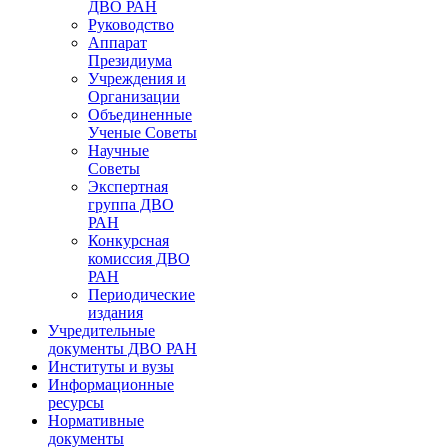
ДВО РАН
Руководство
Аппарат
Президиума
Учреждения и
Организации
Объединенные
Ученые Советы
Научные
Советы
Экспертная
группа ДВО
РАН
Конкурсная
комиссия ДВО
РАН
Периодические
издания
Учредительные
документы ДВО РАН
Институты и вузы
Информационные
ресурсы
Нормативные
документы