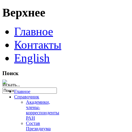
Верхнее
Главное
Контакты
English
Поиск
Искать...
Главное
Справочник
Академики,
члены-
корреспонденты
РАН
Состав
Президиума